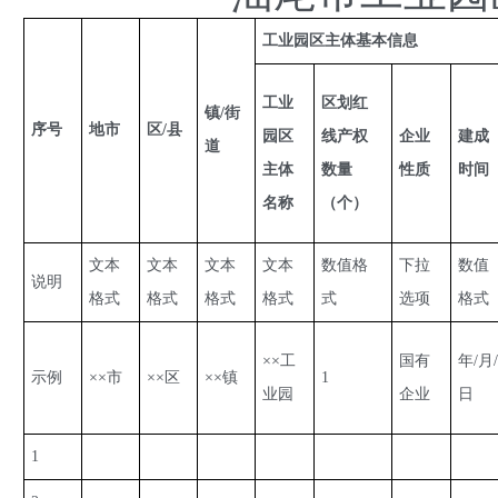
工业园区主体基本信息
工业
区划红
镇/街
序号
地市
区/县
园区
线产权
企业
建成
道
主体
数量
性质
时间
名称
（个）
文本
文本
文本
文本
数值格
下拉
数值
说明
格式
格式
格式
格式
式
选项
格式
××工
国有
年/月
示例
××市
××区
××镇
1
业园
企业
日
1