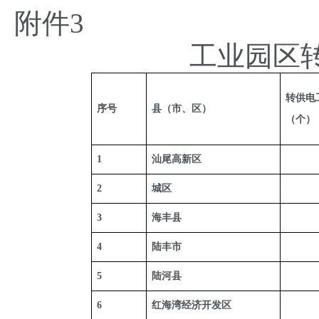
附件3
工业园区
转供电
序号
县（市、区）
（个）
1
汕尾高新区
2
城区
3
海丰县
4
陆丰市
5
陆河县
6
红海湾经济开发区