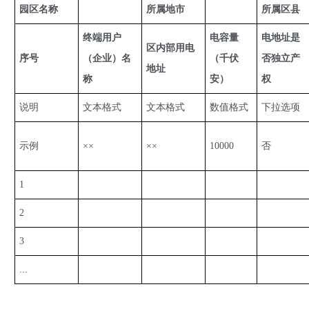
园区名称
所属地市
所属区县
终端用户
电容量
电地址是
区内部用电
序号
（企业）名
（千伏
否独立产
地址
称
安）
权
说明
文本格式
文本格式
数值格式
下拉选项
示例
××
××
10000
否
1
2
3
...