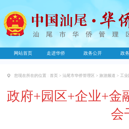
网站首页
走进华侨
政务公开
政
您现在所在的位置 :
首页
>
汕尾市华侨管理区
>
旅游频道
>
工业
政府+园区+企业+
会