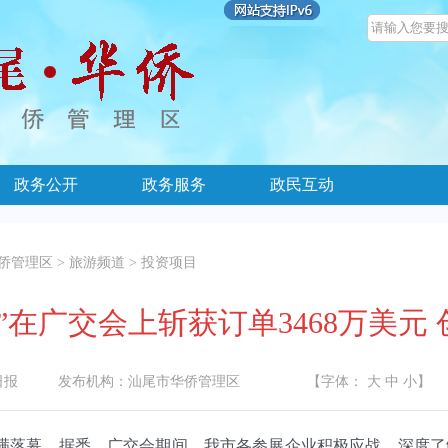
政务公开
政务服务
政民互动
侨管理区
>
旅游频道
>
投资项目
”在广交会上斩获订单3468万美元
日报
发布机构：
汕尾市华侨管理区
【字体：
大
中
小
】
满落幕。据悉，广交会期间，我市各参展企业积极应战，深度了