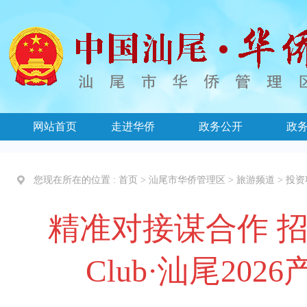
网站首页
走进华侨
政务公开
政
您现在所在的位置 :
首页
>
汕尾市华侨管理区
>
旅游频道
>
投资
精准对接谋合作 招商
Club·汕尾20