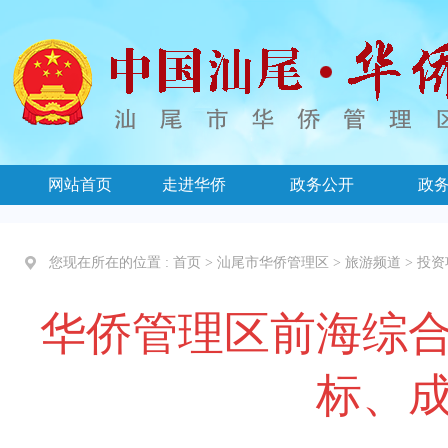
网站首页
走进华侨
政务公开
政
您现在所在的位置 :
首页
>
汕尾市华侨管理区
>
旅游频道
>
投资
华侨管理区前海综
标、