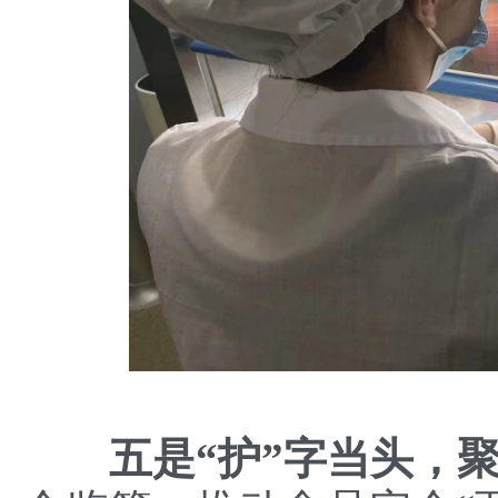
五是
“护”
字当头
，