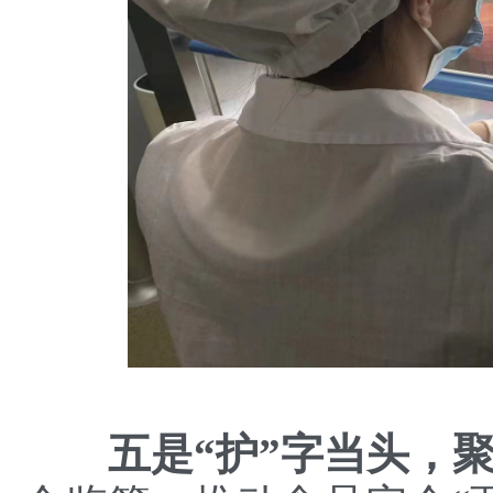
五是
“护”
字当头
，