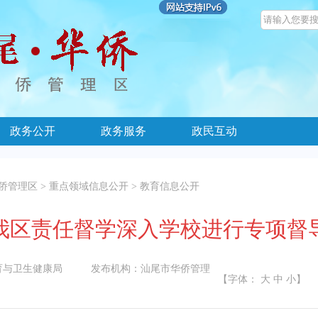
政务公开
政务服务
政民互动
侨管理区
>
重点领域信息公开
>
教育信息公开
我区责任督学深入学校进行专项督
育与卫生健康局
发布机构：
汕尾市华侨管理
【字体：
大
中
小
】