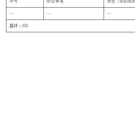
序号
听证事项
类型（依职权
—
—
—
总计：
0宗