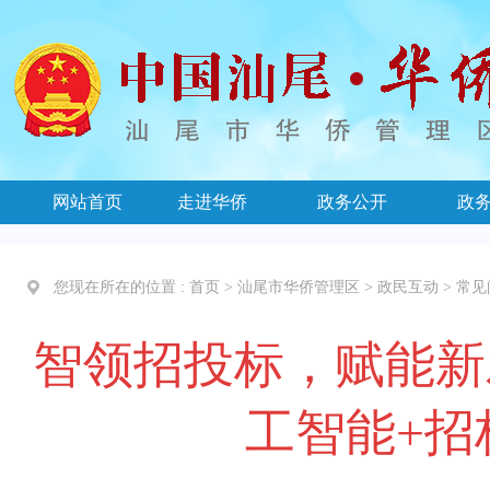
网站首页
走进华侨
政务公开
政
您现在所在的位置 :
首页
>
汕尾市华侨管理区
>
政民互动
>
常见
智领招投标，赋能新
工智能+招