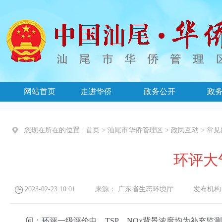
网站首页
走进华侨
政务公开
政
您现在所在的位置 :
首页
>
汕尾市华侨管理区
>
政民互动
>
常见
环评大
2023-02-23 10:01
来源：
广东省生态环境厅
发布机构
问：环评一级评价中，TSP、NOx背景浓度均为补充监测的