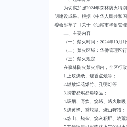
为切实加强2024年森林防火
明建设成果。根据《中华人民共和
委会起草了《关于《汕尾市华侨管理
二、主要内容
（一）禁火时间：2024年10月1日至
（二）禁火区域：华侨管理区行
（三）禁火规定
在森林防火禁火期内，全区行政
1.上坟烧纸、烧香点烛等；
2.燃放烟花爆竹、孔明灯等；
3.携带易燃易爆物品；
4.吸烟、野炊、烧烤、烤火取暖
5.烧黄蜂、熏蛇鼠、烧山狩猎；
6.炼山、烧杂、烧灰积肥、烧荒
7.其他容易引起森林火灾的用火