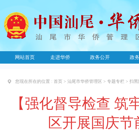
网站首页
走进华侨
政务公开
政
您现在所在的位置 :
首页
>
汕尾市华侨管理区
>
专题专栏
>
扫黑
【强化督导检查 筑
区开展国庆节