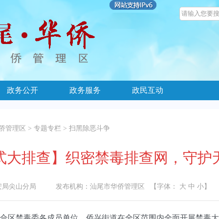
政务公开
政务服务
政民互动
侨管理区
>
专题专栏
>
扫黑除恶斗争
式大排查】织密禁毒排查网，守护
安局尖山分局
发布机构：
汕尾市华侨管理区
【字体：
大
中
小
】
合区禁毒委各成员单位、侨兴街道在全区范围内全面开展禁毒大