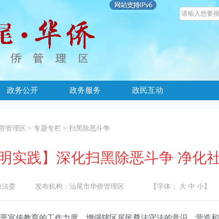
政务公开
政务服务
政民互动
侨管理区
>
专题专栏
>
扫黑除恶斗争
明实践】深化扫黑除恶斗争 净化
政法委
发布机构：
汕尾市华侨管理区
【字体：
大
中
小
】
宣传教育的工作力度，增强辖区居民尊法守法的意识，营造和