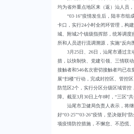
均为省外重点地区来（返）汕人员，
“03·16”疫情发生后，陆丰市组
卡口，实行24小时全闭环管理，构建“
城、附城2个镇级指挥部，统筹调度
所和人员进行流调溯源，实施“反向
3月25日、26日，汕尾市通过主
措，以快制快、党建引领、三情联动
接触者和546名次密切接触者均已在
展“扫楼”行动，完成封控区、管控
防范区2个，实行分区分级区域管控
障。截至3月30日上午8时，“三区”
汕尾市卫健局负责人表示，将继续坚
好“03·25”“03·26”疫情，
项疫情防控措施，不懈怠、不恐慌、