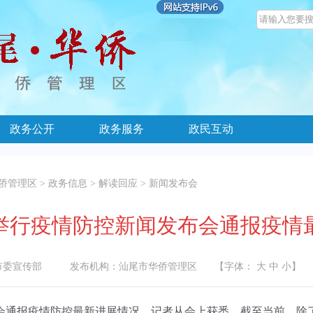
政务公开
政务服务
政民互动
侨管理区
>
政务信息
>
解读回应
>
新闻发布会
举行疫情防控新闻发布会通报疫情
市委宣传部
发布机构：
汕尾市华侨管理区
【字体：
大
中
小
】
通报疫情防控最新进展情况。记者从会上获悉，截至当前，除了