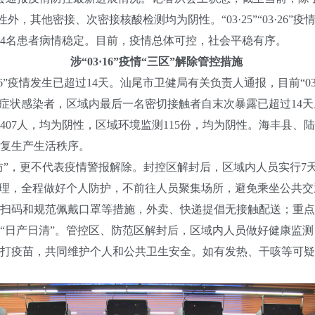
阳性外，其他密接、次密接核酸检测均为阴性。“03·25”“03·2
4名患者病情稳定。目前，疫情总体可控，社会平稳有序。
涉“03·16”疫情“三区”解除管控措施
6”疫情发生已超过14天。汕尾市卫健局有关负责人通报，目前“03
和无症状感染者，区域内最后一名密切接触者自末次暴露已超过14
407人，均为阴性，区域环境监测115份，均为阴性。海丰县
复生产生活秩序。
”，更不代表疫情警报解除。封控区解封后，区域内人员实行7
管理，全程做好个人防护，不前往人员聚集场所，避免乘坐公共
扫码和规范佩戴口罩等措施，外卖、快递提倡无接触配送；重点
“日产日清”。管控区、防范区解封后，区域内人员做好健康监
打疫苗，共同维护个人和公共卫生安全。如有发热、干咳等可疑