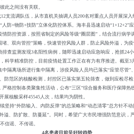
彼此之间没有关联。
成12支流调队伍，从市直机关抽调人员200名对重点人员开展深入细
人防+物防+技防”立体化防控体系。海丰县迅速启动“1+12+2
疫情防控资源，按照省制定的风险等级“圈层图”，结合流行病学调
围堵、双向管控”策略，快速管控风险人群，防止风险外溢，为
动排查监测发现3名阳性病例，随即迅速启动应急响应，抢抓24小
，科学精准防控，目前疫情处置工作正在有力有序推进。截至3月3
集中隔离场所进行集中隔离，涉疫风险人员均已落实“应管尽管”
区、防范区的核酸检测，封控区已落实第五轮筛查，做到应检尽检
，严格控制各类聚集性活动，公布“三区”综合服务和医疗保障热
共开展核酸采样45545人次，结果均为阴性。
持“外防输入、内防反弹”的总策略和“动态清零”总方针不动
坚决做到“防外溢、防扩散、防蔓延”。同时，希望广大市民增强防范意
不信谣、不传谣。
4名患者目前呈好转趋势