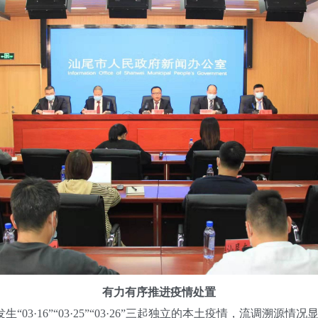
有力有序推进疫情处置
3·16”“03·25”“03·26”三起独立的本土疫情，流调溯源