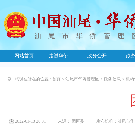
网站首页
走进华侨
政务公开
政
您现在所在的位置 :
首页
>
汕尾市华侨管理区
>
政务信息
>
机构
2022-01-18 20:01
来源：
团区委
发布机构：
汕尾市华