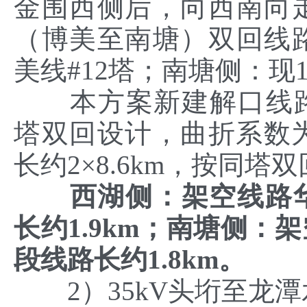
金围西侧后，向西南向走
（博美至南塘）双回线路
美线#12塔；南塘侧：现1
本方案新建解口线路西湖
塔双回设计，曲折系数为
长约2×8.6km，按同塔
西湖侧：架空线路
长约
1.9km
；南塘侧：架
段线路长约
1.8km
。
2）35kV头垳至龙潭