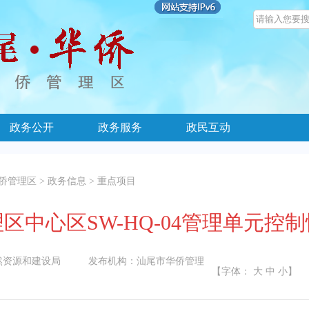
政务公开
政务服务
政民互动
侨管理区
>
政务信息
>
重点项目
区中心区SW-HQ-04管理单元控
然资源和建设局
发布机构：
汕尾市华侨管理
【字体：
大
中
小
】