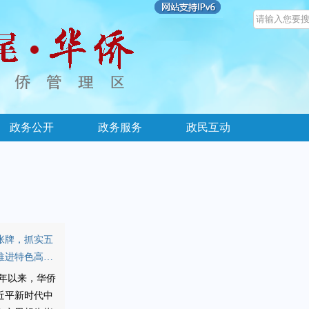
政务公开
政务服务
政民互动
张牌，抓实五
推进特色高质
21年以来，华侨
近平新时代中