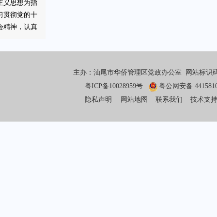
主义思想为指
习贯彻党的十
会精神，认真
委市政府工作
推动全区经济
展。本期访谈
主办：汕尾市华侨管理区党政办公室 网站标识码：44
围绕“坚持打
粤ICP备10028959号
粤公网安备 4415810
，抓实‘五件
推进特色高质量
隐私声明
网站地图
联系我们
技术支持
访汕尾市华侨管
、管委会主任
迎各位网民朋
与。