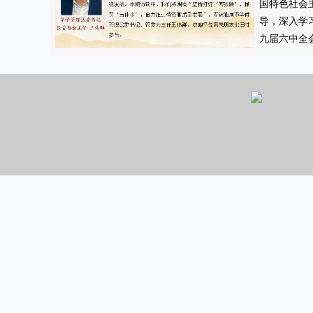
国特色社会
导，深入学
九届六中全
贯彻落实市
部署，有效
社会平稳发
中，我们将
好‘两张牌’
事’，奋力
发展”，专
理区委书记
王伟群。欢
友们届时参