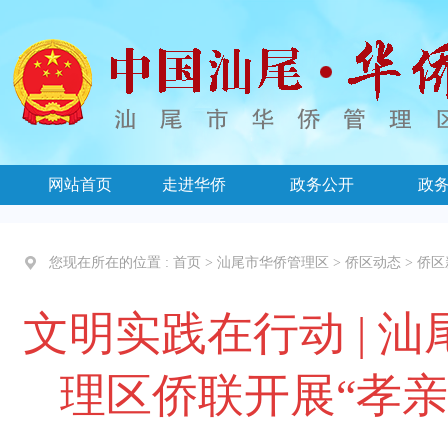
网站首页
走进华侨
政务公开
政
您现在所在的位置 :
首页
>
汕尾市华侨管理区
>
侨区动态
>
侨区
文明实践在行动 | 
理区侨联开展“孝亲