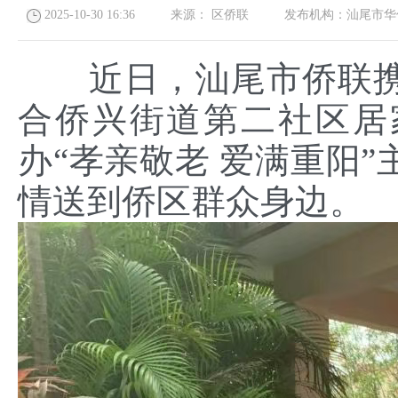
2025-10-30 16:36
来源：
区侨联
发布机构：
汕尾市华
近日，汕尾市侨联
合侨兴街道第二社区居
办“孝亲敬老 爱满重阳
情送到侨区群众身边。