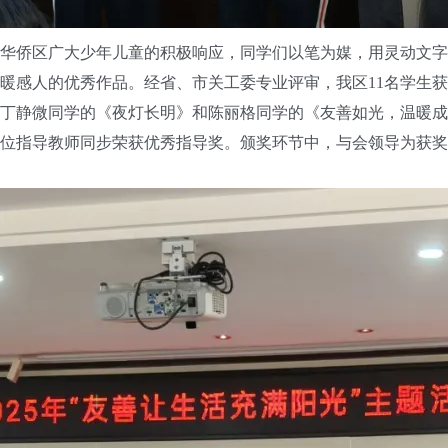
华侨区广大少年儿童的积极响应，同学们以笔为媒，用灵动文字
暖感人的优秀作品。
经省、市关工委专业评审，我区11名学生
丁静微同学的《夜灯长明》和陈丽格同学的《友善如光，温暖成
1位指导教师同步荣获优秀指导奖。颁奖环节中，与会领导为获