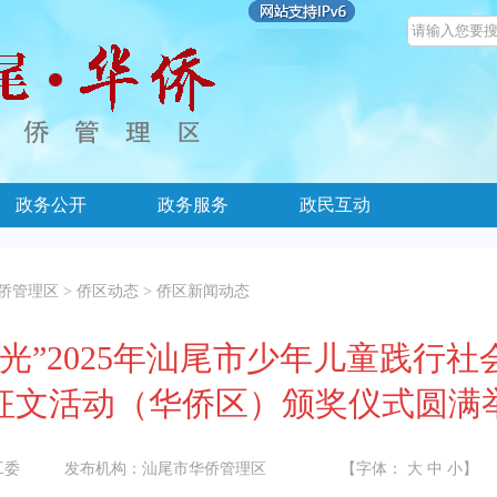
政务公开
政务服务
政民互动
侨管理区
>
侨区动态
>
侨区新闻动态
光”2025年汕尾市少年儿童践行
征文活动（华侨区）颁奖仪式圆满
工委
发布机构：
汕尾市华侨管理区
【字体：
大
中
小
】