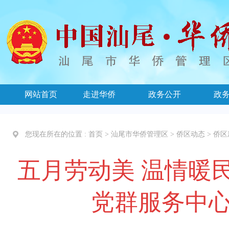
网站首页
走进华侨
政务公开
政
您现在所在的位置 :
首页
>
汕尾市华侨管理区
>
侨区动态
>
侨区
五月劳动美 温情暖
党群服务中