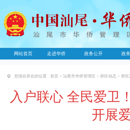
网站首页
走进华侨
政务公开
政
您现在所在的位置 :
首页
>
汕尾市华侨管理区
>
侨区动态
>
侨区
入户联心 全民爱卫
开展