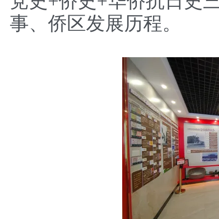
党史+侨史+华侨抗日史
事、侨区发展历程。