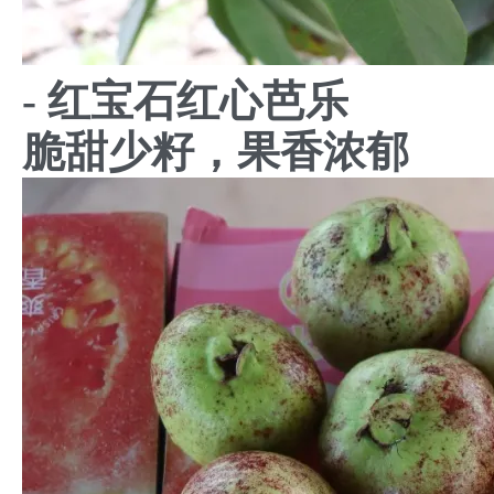
- 红宝石红心芭乐
脆甜少籽，果香浓郁