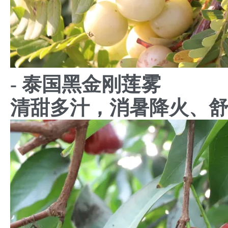
- 泰国黑金刚莲雾
清甜多汁，消暑降火、