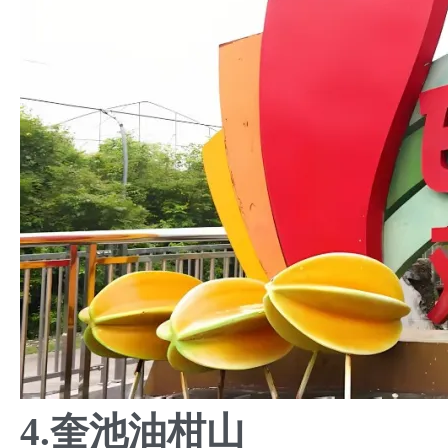
4.奎池油柑山