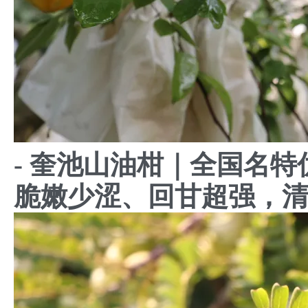
- 奎池山油柑｜全国名
脆嫩少涩、回甘超强，