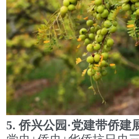
5. 侨兴公园·党建带侨建