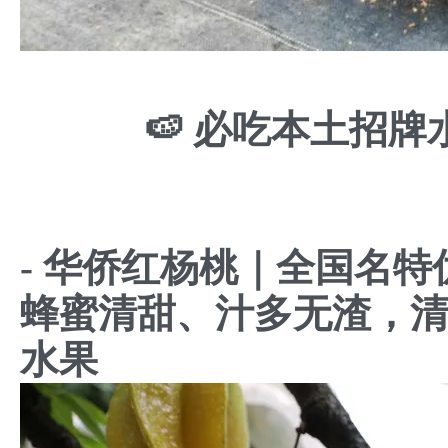
🍉 必吃本土招
- 华侨红杨桃｜全国名
蜂蜜清甜、汁多无渣，
水果