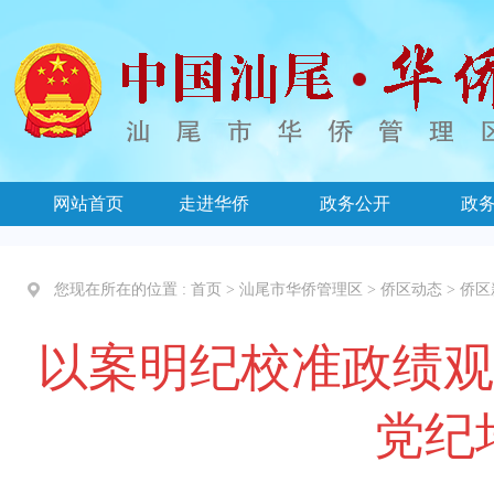
网站首页
走进华侨
政务公开
政
您现在所在的位置 :
首页
>
汕尾市华侨管理区
>
侨区动态
>
侨区
以案明纪校准政绩观
党纪