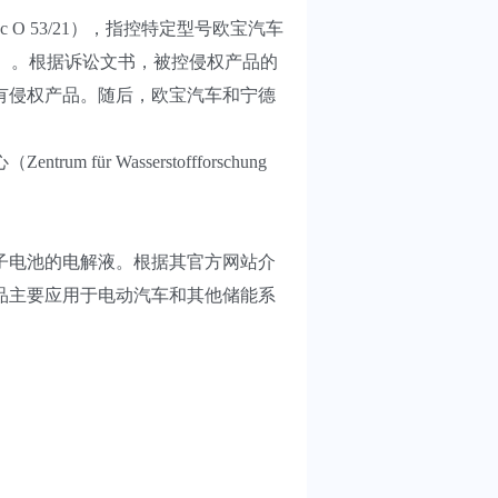
O 53/21），指控特定型号欧宝汽车
利”）。根据诉讼文书，被控侵权产品的
有侵权产品。随后，欧宝汽车和宁德
 Wasserstoffforschung
离子电池的电解液。根据其官方网站介
品主要应用于电动汽车和其他储能系