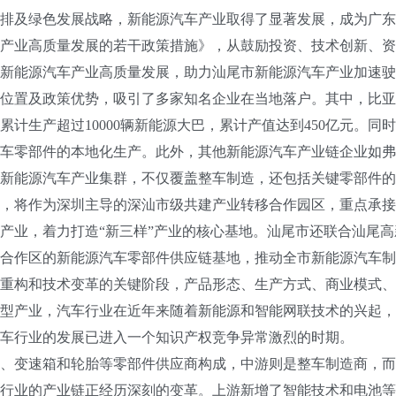
排及绿色发展战略，新能源汽车产业取得了显著发展，成为广东省
产业高质量发展的若干政策措施》，从鼓励投资、技术创新、资
市新能源汽车产业高质量发展，助力汕尾市新能源汽车产业加速驶
位置及政策优势，吸引了多家知名企业在当地落户。其中，比亚
计生产超过10000辆新能源大巴，累计产值达到450亿元。
车零部件的本地化生产。此外，其他新能源汽车产业链企业如弗
新能源汽车产业集群，不仅覆盖整车制造，还包括关键零部件的
，将作为深圳主导的深汕市级共建产业转移合作园区，重点承接
产业，着力打造“新三样”产业的核心基地。汕尾市还联合汕尾
合作区的新能源汽车零部件供应链基地，推动全市新能源汽车制
重构和技术变革的关键阶段，产品形态、生产方式、商业模式、
型产业，汽车行业在近年来随着新能源和智能网联技术的兴起，
车行业的发展已进入一个知识产权竞争异常激烈的时期。
、变速箱和轮胎等零部件供应商构成，中游则是整车制造商，而
行业的产业链正经历深刻的变革。上游新增了智能技术和电池等