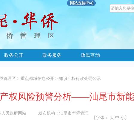
政务公开
政务服务
政民互动
侨管理区
>
重点领域信息公开
>
知识产权行政处罚公示
产权风险预警分析——汕尾市新
市人民政府网站
发布机构：
汕尾市华侨管理
【字体：
大
中
小
】