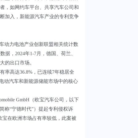
者，如网约车平台、共享汽车公司和
断加入，新能源汽车产业的专利竞争
汽车动力电池产业创新联盟相关统计数
据，2024年1-7月，德国、荷兰、
最大的出口市场。
有率高达36.8%⁠，已连续7年稳居全
球电动汽车和新能源储能市场中的核心
Automobile GmbH（欧宝汽车公司，以下
公司，以下简称“宁德时代”）提起专利侵权诉
于欧宝在欧洲市场占有率较低，此案被