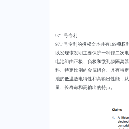
971’号专利
971’号专利的授权文本共有199项权
以发现该发明主要保护一种锂二次电
电池组由正极、负极和微孔膜隔离器
料、特定比例的金属组合、具有特定
池的低温放电特性和高输出性能，从
量、长寿命和高输出的特点。