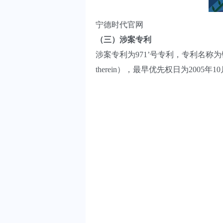
宁德时代官网
（三）涉案专利
涉案专利为971’号专利，专利名称为锂二次电池及其中使
therein），最早优先权日为2005年