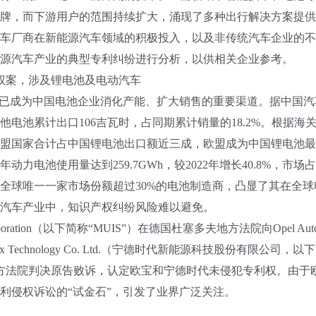
牌，而下游用户的范围持续扩大，涌现了多种出行解决方案提供
车厂商在新能源汽车领域的积极投入，以及非传统汽车企业的不
源汽车产业的典型专利纠纷进行分析，以供相关企业参考。
侵权案，涉及锂电池及电动汽车
车已成为中国电池企业消化产能、扩大销售的重要渠道。据中国
他电池累计出口106吉瓦时，占同期累计销量的18.2%。根据海关数
盟国家合计占中国锂电池出口额近三成⁠，欧盟成为中国锂电池
动力电池使用量达到259.7GWh，较2022年增长40.8%，市场占
全球唯一一家市场份额超过30%的电池制造商，凸显了其在全
汽车产业中，知识产权纠纷风险难以避免。
ons Corporation（以下简称“MUIS”）在德国杜塞多夫地方法院向Opel 
mperex Technology Co. Ltd.（宁德时代新能源科技股份有限
夫地方法院判决原告败诉，认定欧宝和宁德时代未侵犯专利权。由
利侵权诉讼的“试金石”，引发了业界广泛关注。