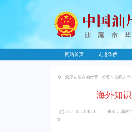
网站首页
走进华侨
您现在所在的位置 :
首页
>
汕尾市华
海外知识
2024-10-13 10:51
来源：
汕尾
区