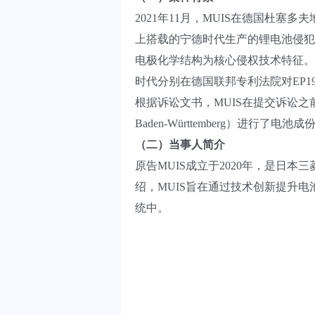
2021年11月，MUIS在德国杜塞
上搭载的宁德时代生产的锂电池侵犯了其
电极化学结构为核心侵权技术特征。
时代分别在德国联邦专利法院对EP19
根据诉讼文书，MUIS在提交诉讼之前获取了
Baden-Württemberg）进
（二）当事人简介
原告MUIS成立于2020年，是
绍，MUIS旨在通过技术创新提升
统中。