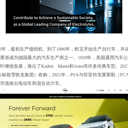
62年，最初生产缝纫机。到了1886年，欧宝开始生产自行车，并
宝逐渐成为德国最大的汽车生产商之一。1929年，美国通用汽车
续发展，推出了Kadett、Manta和Astra等许多经典车型。
团（标致雪铁龙集团）收购，2021年，PSA与菲亚特克莱斯勒（FCA）
市场推出电动车和混合动力车。