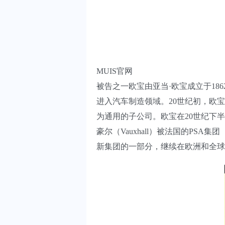
MUIS官网
被告之一欧宝由亚当·欧宝成立于18
进入汽车制造领域。20世纪初，欧
为通用的子公司。欧宝在20世纪下半叶继
豪尔（Vauxhall）被法国的PSA集
新集团的一部分，继续在欧洲和全球