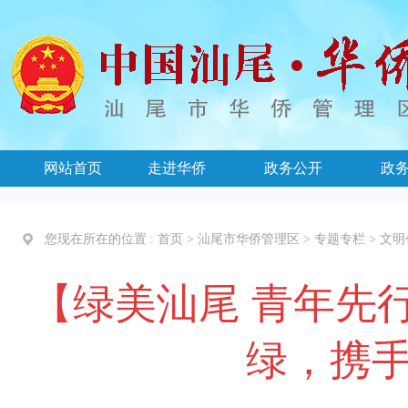
网站首页
走进华侨
政务公开
政
您现在所在的位置 :
首页
>
汕尾市华侨管理区
>
专题专栏
>
文明
【绿美汕尾 青年先
绿，携